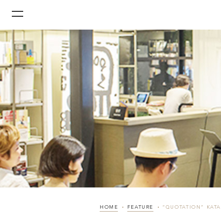
HOME
FEATURE
“QUOTATION” KATAL