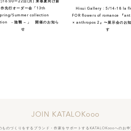
(金)16:00ー22日(月) 来春夏向け新
作先行オーダー会「13th
Hisui Gallery : 5/14-18 la fl
pring/Summer collection
FOR flowers of romance 『ant
bition - 陰翳 – 」 開催のお知ら
× anthropos 2』〜展示会の
せ
す
JOIN KATALOKooo
づくりをするブランド・作家をサポートする
KATALOKoooへの