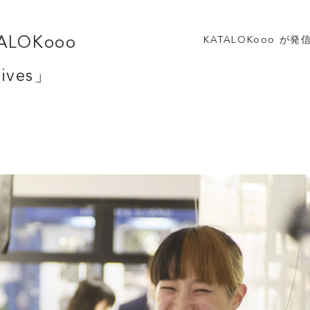
ALOKooo
KATALOKooo か
tives」