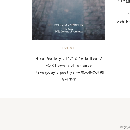
9.19
S
exhi
EVENT
Hisui Gallery : 11/12-16 la fleur /
FOR flowers of romance
『Everyday’s poetry』〜展示会のお知
らせです
本気のもの