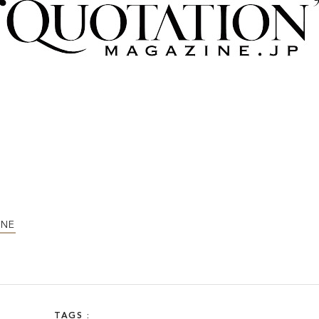
INSIDE KATALOKooo
JOIN KATALOKooo
FAQ
SHARE :
INE
TAGS :