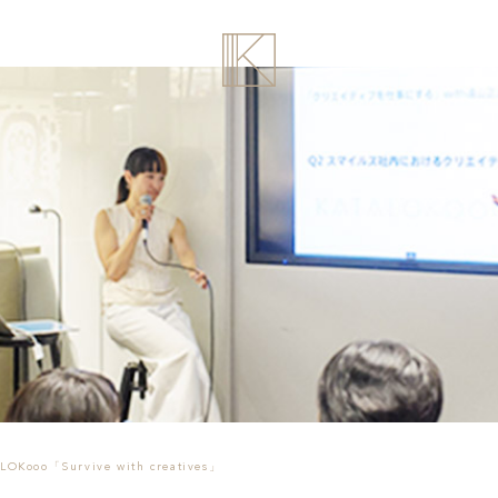
OKooo「Survive with creatives」