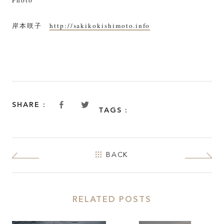
岸本咲子
http://sakikokishimoto.info
SHARE :
TAGS :
BACK
RELATED POSTS