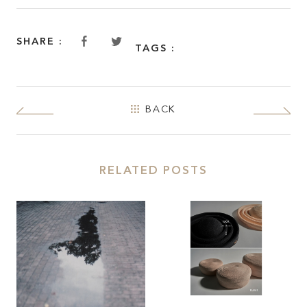
ABOUT
SHARE :
TAGS :
FEATURE
INSIDE KATALOKooo
BACK
JOIN KATALOKooo
RELATED POSTS
FAQ
SHARE :