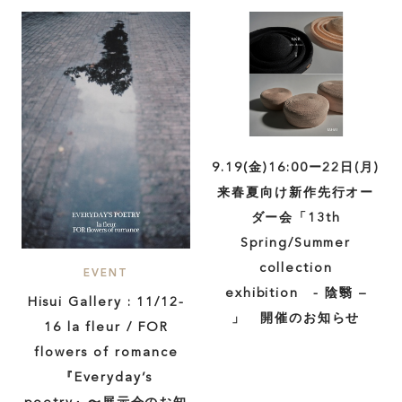
TOP
ABOUT
FEATURE
9.19(金)16:00ー22日(月)
来春夏向け新作先行オー
INSIDE KATALOKooo
ダー会「13th
Spring/Summer
collection
JOIN KATALOKooo
EVENT
exhibition - 陰翳 –
Hisui Gallery : 11/12-
」 開催のお知らせ
16 la fleur / FOR
FAQ
flowers of romance
『Everyday’s