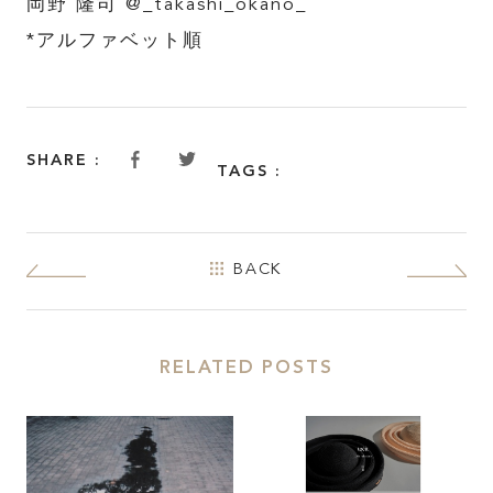
岡野 隆司 @_takashi_okano_
*アルファベット順
ABOUT
FEATURE
SHARE :
TAGS :
INSIDE KATALOKooo
BACK
JOIN KATALOKooo
FAQ
RELATED POSTS
SHARE :