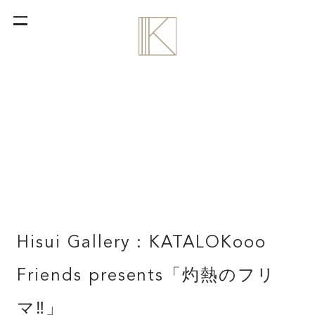
Hisui Gallery : KATALOKooo
Friends presents「灼熱のフリ
マ‼︎」