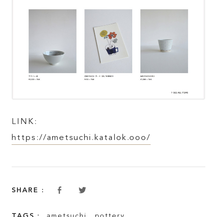
FEATURE
INSIDE KATALOKooo
JOIN KATALOKooo
LINK:
FAQ
https://ametsuchi.katalok.ooo/
SHARE :
SHARE :
TAGS :
ametsuchi
,
pottery