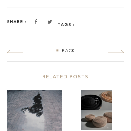
JOIN KATALOKooo
FAQ
SHARE :
TAGS :
SHARE :
BACK
RELATED POSTS