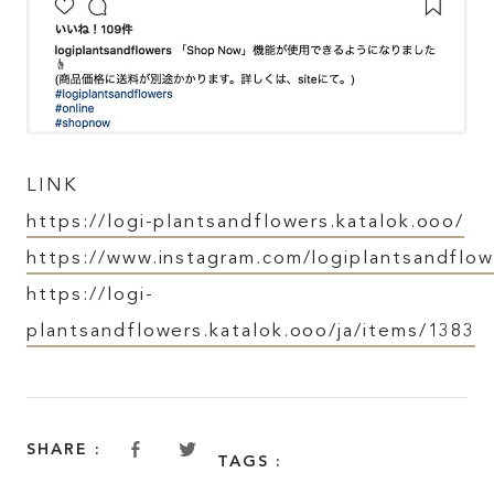
FEATURE
INSIDE KATALOKooo
LINK
JOIN KATALOKooo
https://logi-plantsandflowers.katalok.ooo/
https://www.instagram.com/logiplantsandflow
FAQ
https://logi-
plantsandflowers.katalok.ooo/ja/items/1383
SHARE :
SHARE :
TAGS :