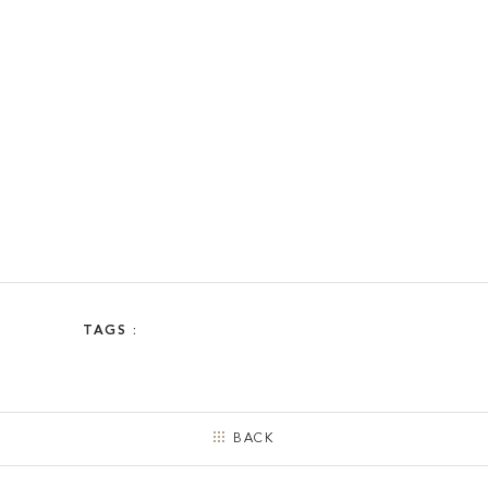
JOIN KATALOKooo
FAQ
SHARE :
TAGS :
BACK