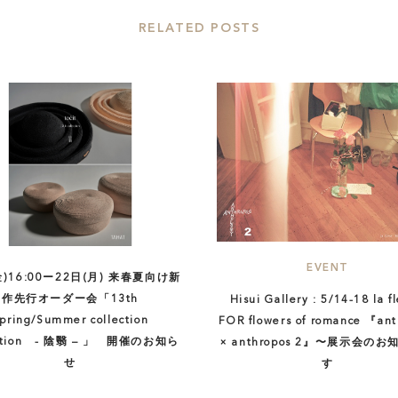
RELATED POSTS
EVENT
(金)16:00ー22日(月) 来春夏向け新
作先行オーダー会「13th
Hisui Gallery : 5/14-18 la fl
pring/Summer collection
FOR flowers of romance 『ant
bition - 陰翳 – 」 開催のお知ら
× anthropos 2』〜展示会の
せ
す