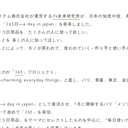
ステム株式会社が運営する
ifs未来研究所
が、日本の知恵や技、
65日―a day in japan」を発表しました。
そう日用品を、たくさんの人に使って欲しい。
ことを 多くの人に知ってほしい。
とによって、モノが買われて、使われていく– 作り手と使い手
たのが「
365
」プロジェクト。
日―charming everyday things」と題し、パリ、青森、東
―a day in japan」として復活させ、1月に開催するパリ「
TOP
おいて改めて「365」を発信。
日使う日用品」をテーマにセレクトしたものを中心に、”毎日使い
ABOUT