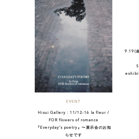
9.19
S
exhi
EVENT
Hisui Gallery : 11/12-16 la fleur /
FOR flowers of romance
『Everyday’s poetry』〜展示会のお知
らせです