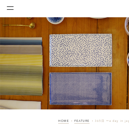
HOME
FEATURE
365日 ーa day in ja