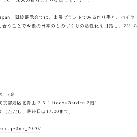
とした「未来の暮らし」を提案しています。
FEATURE
n Japan」凱旋展示会では、
出展ブランドである作り手と、バイヤ
合うことで今後の日本のものづくりの活性化を目指し、2/5-
INSIDE KATALOKooo
JOIN KATALOKooo
FAQ
SHARE :
、6木、7金
都港区北⻘⼭ 2-3-1 ItochuGarden 2階）
:00 （ただし、最終⽇は17:00まで）
aiken.jp/365_2020/