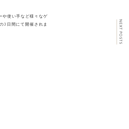
http://katalok.ooo
ーや使い手など様々なゲ
NEXT POSTS
7の3日間にて開催されま