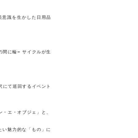
美意識を生かした日用品
の間に輪= サイクルが生
京、金沢にて巡回するイベント
メゾン・エ・オブジェ」と、
たい魅力的な「もの」に