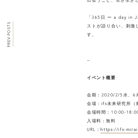
出会うこと、生き生き
「365日 ー a day i
PREV POSTS
ストが語り合い、刺激し
す。
−
イベント概要
会期：2020/2/5水
会場：ifs未来研究所（東京
会場時間：10:00-18
入場料：無料
URL：
https://ifs-mir