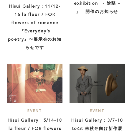
exhibition - 陰翳 –
Hisui Gallery : 11/12-
」 開催のお知らせ
16 la fleur / FOR
flowers of romance
『Everyday’s
poetry』〜展示会のお知
らせです
EVENT
EVENT
Hisui Gallery : 5/14-18
Hisui Gallery : 3/7-10
la fleur / FOR flowers
točit 来秋冬向け新作展