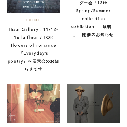
ダー会「13th
Spring/Summer
collection
EVENT
exhibition - 陰翳 –
Hisui Gallery : 11/12-
」 開催のお知らせ
16 la fleur / FOR
flowers of romance
『Everyday’s
poetry』〜展示会のお知
らせです