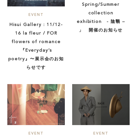
Spring/Summer
collection
EVENT
exhibition - 陰翳 –
Hisui Gallery : 11/12-
」 開催のお知らせ
16 la fleur / FOR
flowers of romance
『Everyday’s
poetry』〜展示会のお知
らせです
EVENT
EVENT