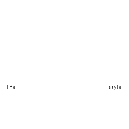
TOP
ABOUT
FEATURE
life style
INSIDE KATALOKooo
JOIN KATALOKooo