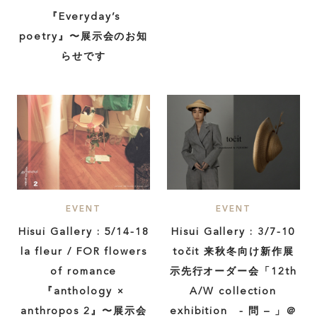
『Everyday’s
poetry』〜展示会のお知
らせです
EVENT
EVENT
Hisui Gallery : 5/14-18
Hisui Gallery : 3/7-10
la fleur / FOR flowers
točit 来秋冬向け新作展
of romance
示先行オーダー会「12th
『anthology ×
A/W collection
anthropos 2』〜展示会
exhibition - 問 – 」＠