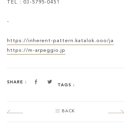
TEL : 03-5795-0451
TOP
-
ABOUT
https://inherent-pattern.katalok.ooo/ja
https://m-arpeggio.jp
FEATURE
INSIDE KATALOKooo
SHARE :
TAGS :
JOIN KATALOKooo
BACK
FAQ