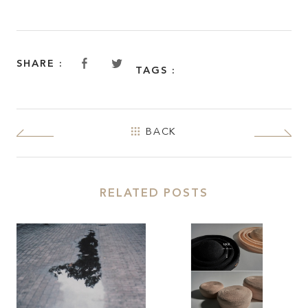
JOIN KATALOKooo
FAQ
SHARE :
TAGS :
SHARE :
BACK
RELATED POSTS