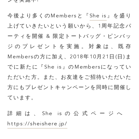
ンを実施中!
今後より多くのMembersと『
She is
』を盛り
上げていきたいという願いから、1周年記念パ
ーティを開催 & 限定トートバッグ・ピンバッ
ジのプレゼントを実施。対象は、既存
TOP
Membersの方に加え、2018年10月21日(日)ま
でに新たに『She is』のMembersになってい
ABOUT
ただいた方。また、お友達をご招待いただいた
方にもプレゼントキャンペーンを同時に開催し
ています。
FEATURE
詳細は、She isの公式ページへ
INSIDE KATALOKooo
https://sheishere.jp/