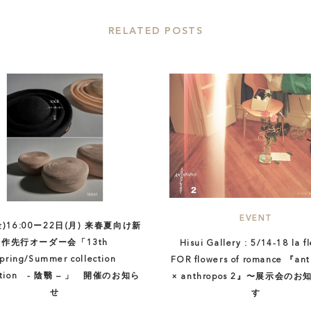
RELATED POSTS
EVENT
(金)16:00ー22日(月) 来春夏向け新
作先行オーダー会「13th
Hisui Gallery : 5/14-18 la fl
pring/Summer collection
FOR flowers of romance 『ant
bition - 陰翳 – 」 開催のお知ら
× anthropos 2』〜展示会の
せ
す