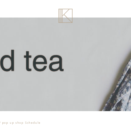
W pop up shop Schedule