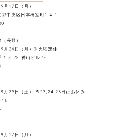
TOP
9月17日（月）
都中央区日本橋室町1-4-1
ABOUT
00
FEATURE
O
（長野）
～9月24日（月）※火曜定休
INSIDE KATALOKooo
-3-28-神山ビル2F
0
JOIN KATALOKooo
FAQ
月29日（土） ※23,24,26日はお休み
-10
4
SHARE :
9月17日（月）