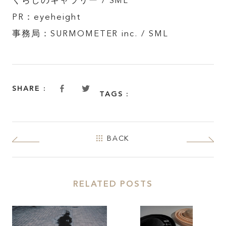
くらしのギャラリー / SML
PR：eyeheight
JOIN KATALOKooo
事務局：SURMOMETER inc. / SML
FAQ
SHARE :
TAGS :
SHARE :
BACK
RELATED POSTS