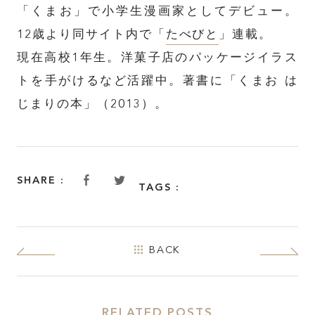
「くまお」で小学生漫画家としてデビュー。
TOP
12歳より同サイト内で「
たべびと
」連載。
現在高校1年生。洋菓子店のパッケージイラス
ABOUT
トを手がけるなど活躍中。著書に「くまお は
じまりの本」（2013）。
FEATURE
INSIDE KATALOKooo
SHARE :
TAGS :
JOIN KATALOKooo
BACK
FAQ
RELATED POSTS